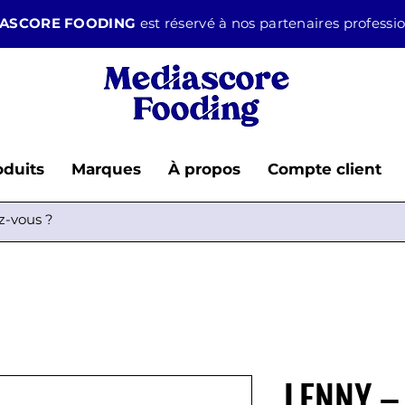
ASCORE FOODING
est réservé à nos partenaires professi
oduits
Marques
À propos
Compte client
LENNY –