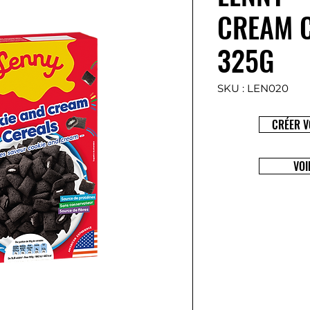
CREAM C
325G
SKU : LEN020
CRÉER V
VOI