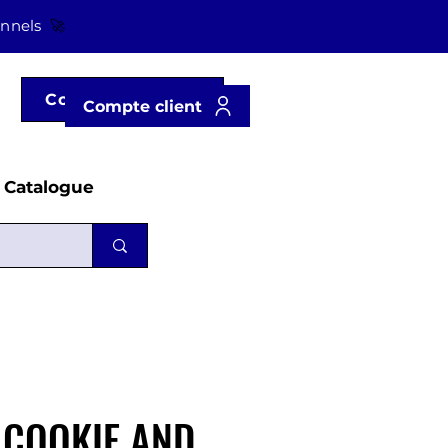
onnels
🚀
Compte client
Compte client
Catalogue
 COOKIE AND