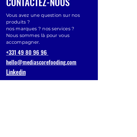
CONTACTEZ-NOUS
Vous avez une question sur nos
produits ?
nos marques ? nos services ?
Nous sommes là pour vous
accompagner.
+331 49 80 96 96
hello@mediascorefooding.com
Linkedin
CRÉER VOTRE COMPTE CLIENT
Prénom