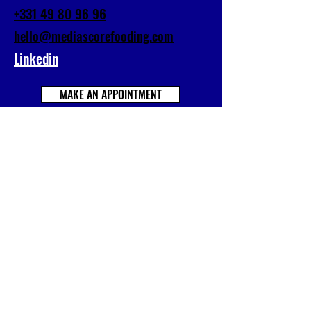
+331 49 80 96 96
hello@mediascorefooding.com
Linkedin
MAKE AN APPOINTMENT
Prénom
Nom
E-mail
Société