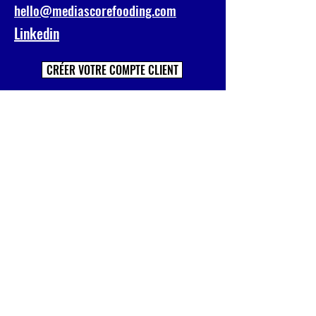
hello@mediascorefooding.com
Linkedin
CRÉER VOTRE COMPTE CLIENT
Prénom
Nom
E-mail
Société
Votre message