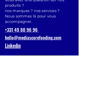
produits ?
nos marques ? nos services ?
Nous sommes là pour vous
accompagner.
+331 49 80 96 96
hello@mediascorefooding.com
Linkedin
CRÉER VOTRE COMPTE CLIENT
Prénom
Nom